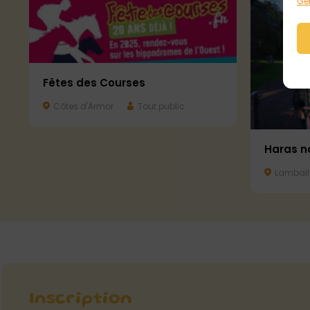
Gér
Fêtes des Courses
Côtes d'Armor
Tout public
Haras n
Lamball
Inscription