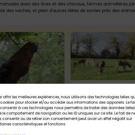
romenades avec des ânes et des chevaux, fermes animalières pour
ite des vaches, et plein d’autres idées de sorties près des anima
Les Ânes de Min Guen Sa
Fiacre
r offrir les meilleures expériences, nous utilisons des technologies telles q
équestre La Cavalerie
 cookies pour stocker et/ou accéder aux informations des appareils. Le fai
Saint Fiacre
Tout public
iel
consentir à ces technologies nous permettra de traiter des données telles
 le comportement de navigation ou les ID uniques sur ce site. Le fait de n
Tout public
 consentir ou de retirer son consentement peut avoir un effet négatif sur
taines caractéristiques et fonctions.