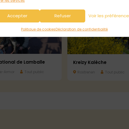
er les services
Accepter
Refuser
Voir les préférenc
Politique de cookies
Déclaration de confidentialité
ational de Lamballe
Kreizy Kalèche
e-Armor
Tout public
Rostrenen
Tout public