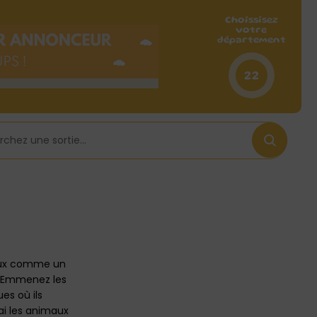
Choissisez
votre
département
22
oux comme un
… Emmenez les
es où ils
ai les animaux