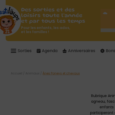
Des sorties et des
loisirs toute l'année
et par tous les temps
Pour les enfants, les ados,
et les familles !
Sorties
Agenda
Anniversaires
Bons
Accueil
/
Animaux
/
Ânes Poneys et chevaux
Rubrique An
agneau, fasc
enfants 
participeront