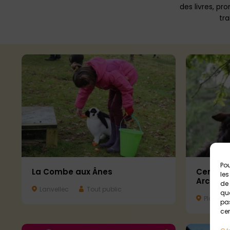
des livres, p
tra
Pou
Centre 
La Combe aux Ânes
les
Arc en C
de 
Lanvellec
Tout public
que
Plaintel
pas
cer