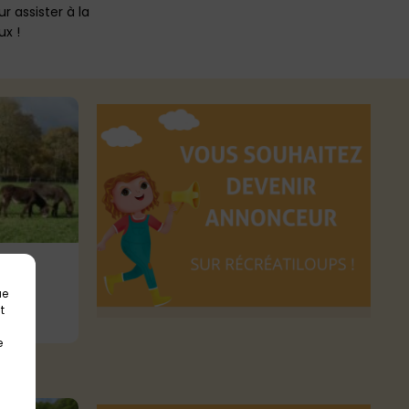
 assister à la
ux !
int
ue
t
e