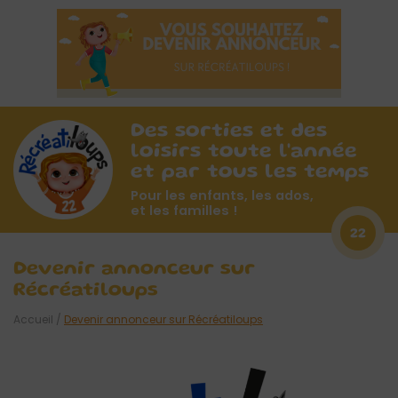
Des sorties et des
loisirs toute l'année
et par tous les temps
Pour les enfants, les ados,
et les familles !
22
Devenir annonceur sur
Récréatiloups
Accueil
/
Devenir annonceur sur Récréatiloups