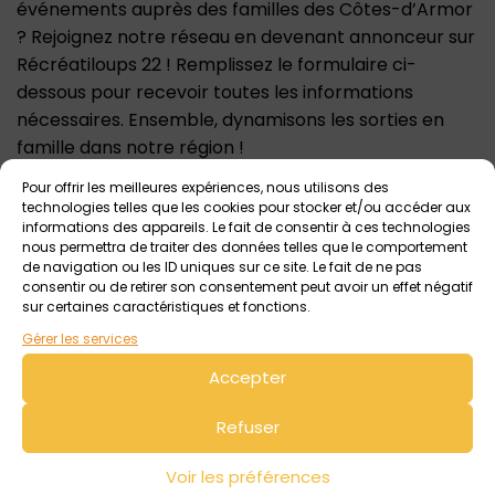
événements auprès des familles des Côtes-d’Armor
? Rejoignez notre réseau en devenant annonceur sur
Récréatiloups 22 ! Remplissez le formulaire ci-
dessous pour recevoir toutes les informations
nécessaires. Ensemble, dynamisons les sorties en
famille dans notre région !
Prénom et nom*
Pour offrir les meilleures expériences, nous utilisons des
technologies telles que les cookies pour stocker et/ou accéder aux
informations des appareils. Le fait de consentir à ces technologies
nous permettra de traiter des données telles que le comportement
de navigation ou les ID uniques sur ce site. Le fait de ne pas
Adresse e-mail*
consentir ou de retirer son consentement peut avoir un effet négatif
sur certaines caractéristiques et fonctions.
Gérer les services
Objet*
Accepter
Refuser
Message
Voir les préférences