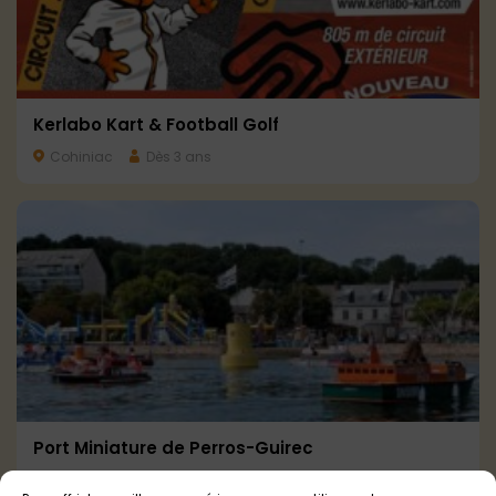
Kerlabo Kart & Football Golf
Cohiniac
Dès 3 ans
Port Miniature de Perros-Guirec
Perros-Guirec
Tout public