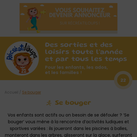
Des sorties et des
loisirs toute l'année
et par tous les temps
Pour les enfants, les ados,
et les familles !
22
Accueil
/
Se bouger
Se bouger
Vos enfants sont actifs ou on besoin de se défouler ? ‘Se
bouger’ vous mène à la rencontre d’activités ludiques et
sportives variées : ils joueront dans les piscines à balles,
monteront dans les arbres, glisseront sur la glace, surferont