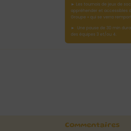
► Les tournois de jeux de soc
appréhender et accessibles à
Groupe » qui se verra rempor
► Une pause de 30 min durant
des équipes 3 et/ou 4.
Commentaires