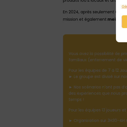
produits 100% locaux et artisan
Gér
En 2024, après seulement une a
mission et également
meilleur
Vous avez la possibilité de p
familiaux (enterrement de vie
Pour les équipes de 7 à 12 Jou
► Le groupe est divisé sur no
► Nos scénarios n’ont pas d’o
des expériences que nous prop
temps !
Pour les équipes 13 joueurs et 
► Organisation sur 3H30-4H m