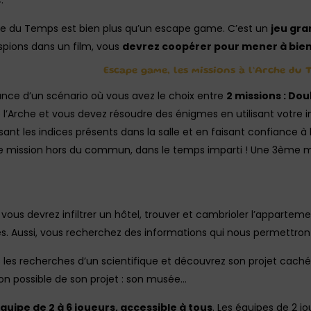
.
he du Temps est bien plus qu’un escape game. C’est un
jeu gra
spions dans un film, vous
devrez coopérer pour mener à bie
Escape game, les missions à l’Arche du 
nce d’un scénario où vous avez le choix entre
2 missions : Dou
l’Arche et vous devez résoudre des énigmes en utilisant votre int
sant les indices présents dans la salle et en faisant confiance à
re mission hors du commun, dans le temps imparti ! Une 3ème m
 vous devrez infiltrer un hôtel, trouver et cambrioler l’apparteme
. Aussi, vous recherchez des informations qui nous permettront 
les recherches d’un scientifique et découvrez son projet caché 
on possible de son projet : son musée…
quipe de 2 à 6 joueurs, accessible à tous
. Les équipes de 2 jo