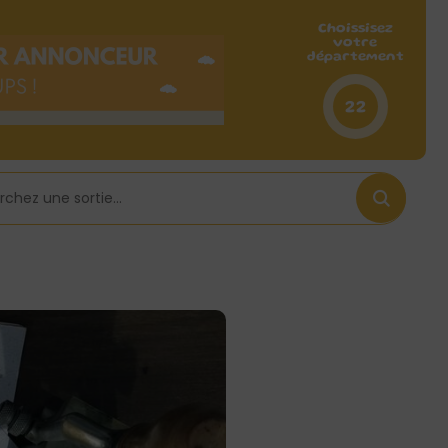
Choissisez
votre
département
22