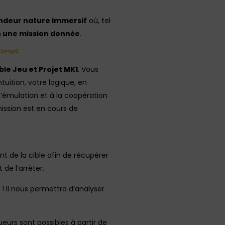
ndeur nature immersif
où, tel
n une mission donnée
.
Temps
ble Jeu et Projet MK1
. Vous
uition, votre logique, en
 l’émulation et à la coopération
ission est en cours de
nt de la cible afin de récupérer
de l’arrêter.
! Il nous permettra d’analyser
ueurs sont possibles à partir de