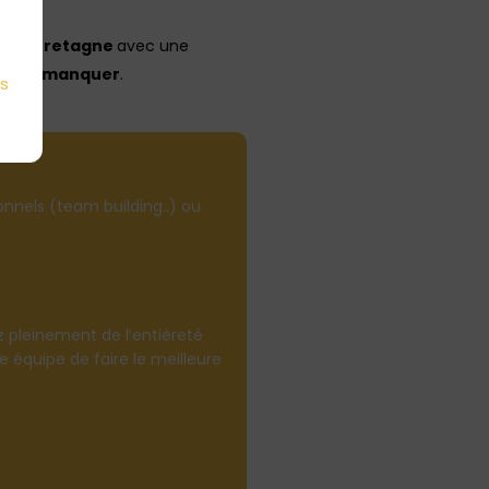
e de Bretagne
avec une
e pas manquer
.
es
onnels (team building..) ou
z pleinement de l’entièreté
e équipe de faire le meilleure