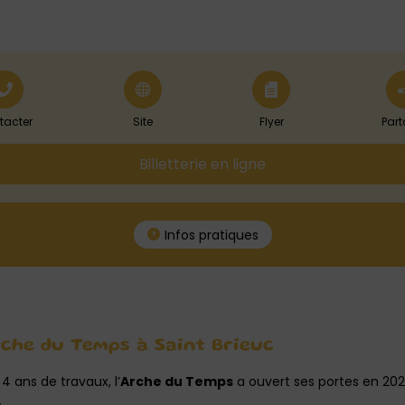
tacter
Site
Flyer
Part
Billetterie en ligne
Infos pratiques
rche du Temps à Saint Brieuc
4 ans de travaux, l’
Arche du Temps
a ouvert ses portes en 2023,