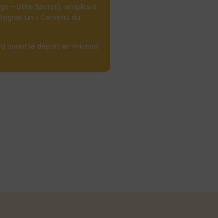
 – Little Secret), simples à
ésigner un « Cerveau du
a avant le départ en mission