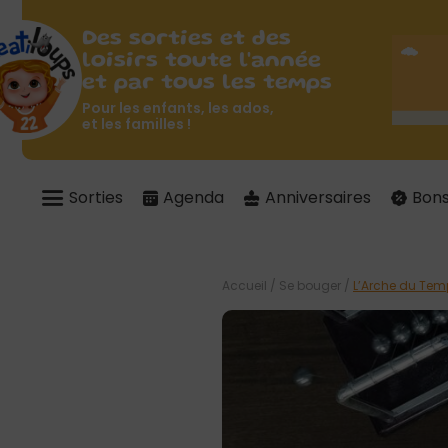
Des sorties et des
loisirs toute l'année
et par tous les temps
Pour les enfants, les ados,
et les familles !
Sorties
Agenda
Anniversaires
Bons
Accueil
/
Se bouger
/
L’Arche du Temp