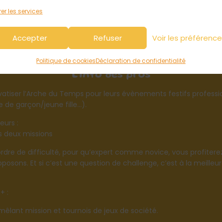
aux, majoritairement costarmoricains.
er les services
nnée d’ouverture, l’Arche du Temps a été élue
meilleur escap
e nouveauté de la région
, ce qui fait de ce lieu, un endroit
à n
Accepter
Refuser
Voir les préférenc
Politique de cookies
Déclaration de confidentialité
L'info des pros
rivatiser l’Arche du Temps pour leurs évènements festifs professi
 de garçon/jeune fille…).
eurs :
s deux missions
rdre de difficulté, pour qu’expert comme novice, vous profitere
osons. Et si c’est une question de challenge, c’est à la meilleur
+ :
êlant mission et tournois de jeux de société.