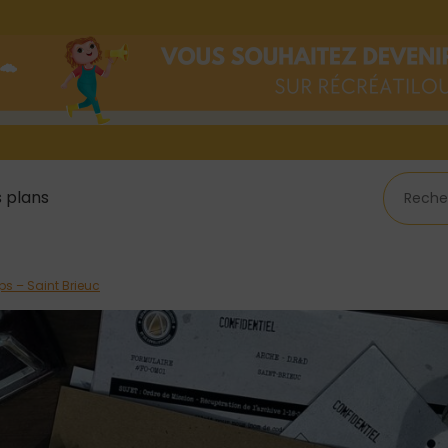
 plans
s – Saint Brieuc