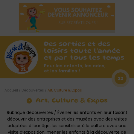
Des sorties et des
loisirs toute l'année
et par tous les temps
Pour les enfants, les ados,
et les familles !
22
Accueil
/
Découvertes
/
Art, Culture & Expos
Art, Culture & Expos
Rubrique découvertes / Éveiller les enfants en leur faisant
découvrir des entreprises et des musées avec des visites
adaptées à leur âge, les sensibiliser à la culture avec une
visite d’exposition, mener les enfants à la découverte de