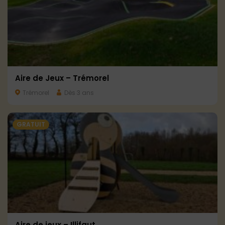
Aire de Jeux – Trémorel
Trémorel
Dès 3 ans
GRATUIT
Aire de jeux – Illifaut