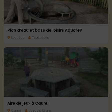
Plan d’eau et base de loisirs Aquarev
Loudéac
Tout public
Aire de jeux à Caurel
Caurel
Jusqu'à 12 ans