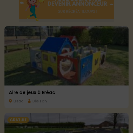
Aire de jeux à Eréac
Ereac
Dès 1 an
GRATUIT