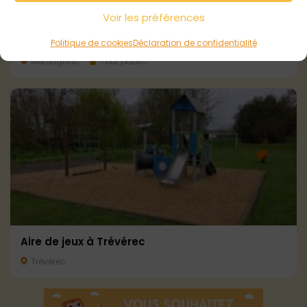
Voir les préférences
Aire de jeux à Merdrignac
Politique de cookies
Déclaration de confidentialité
Merdrignac
Tout public
Aire de jeux à Trévérec
Trévérec