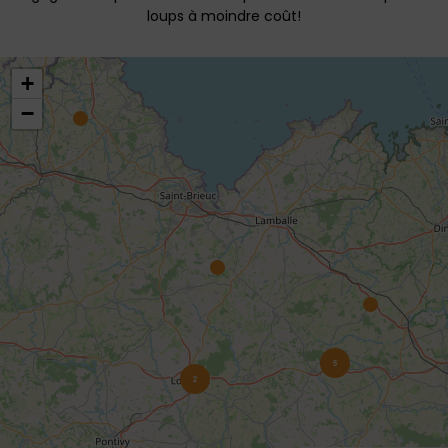
loups à moindre coût!
+
−
5
2