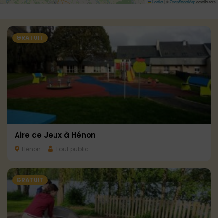
Leaflet
|
©
OpenStreetMap
contributors
GRATUIT
Aire de Jeux à Hénon
Hénon
Tout public
GRATUIT