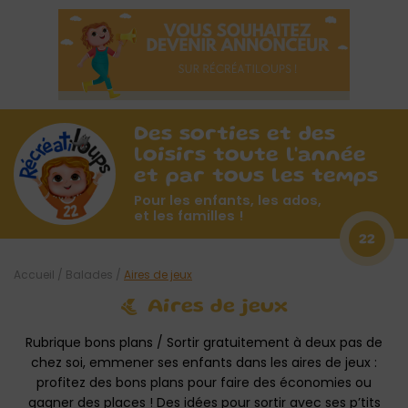
Des sorties et des
loisirs toute l'année
et par tous les temps
Pour les enfants, les ados,
et les familles !
22
Accueil
/
Balades
/
Aires de jeux
Aires de jeux
Rubrique bons plans / Sortir gratuitement à deux pas de
chez soi, emmener ses enfants dans les aires de jeux :
profitez des bons plans pour faire des économies ou
gagner des places ! Des idées pour sortir avec ses p’tits