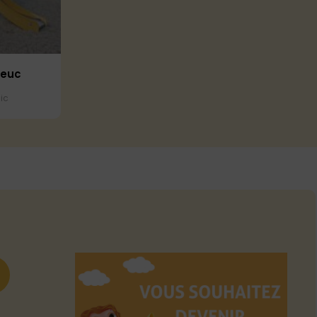
neuc
ic