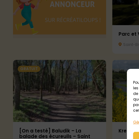
Parc et 
Saint-Br
GRATUIT
Pou
les
de 
que
pas
cer
Gér
[On a testé] Baludik – La
Kreizy 
balade des écureuils – Saint