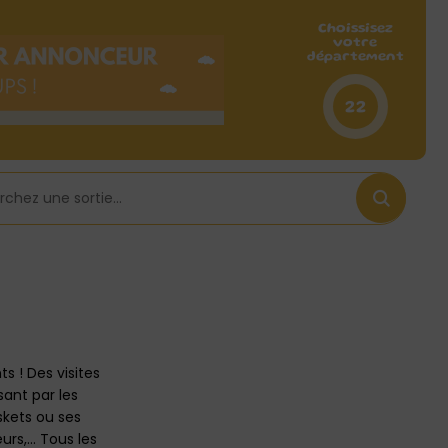
Choissisez
votre
département
22
s ! Des visites
sant par les
skets ou ses
ieurs,… Tous les