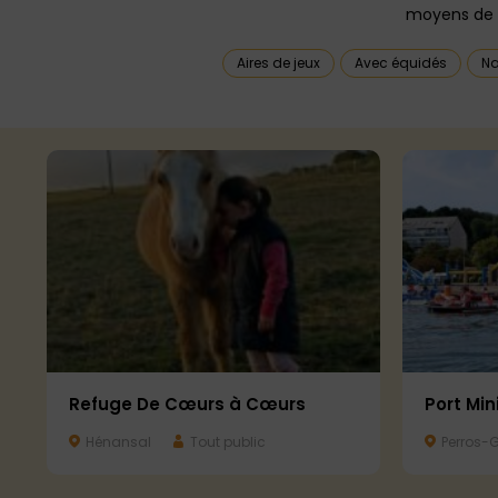
moyens de t
Aires de jeux
Avec équidés
Na
Refuge De Cœurs à Cœurs
Port Min
Hénansal
Tout public
Perros-G