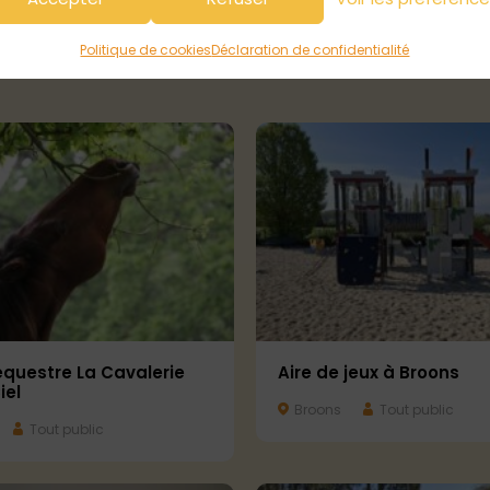
en
Tout public
Glomel
Tout public
Politique de cookies
Déclaration de confidentialité
équestre La Cavalerie
Aire de jeux à Broons
iel
Broons
Tout public
Tout public