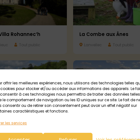
Villa Rohannec’h
La Combe aux Ânes
ieuc
Tout public
Lanvellec
Tout public
r offrir les meilleures expériences, nous utilisons des technologies telles q
 cookies pour stocker et/ou accéder aux informations des appareils. Le fai
consentir à ces technologies nous permettra de traiter des données telles
 le comportement de navigation ou les ID uniques sur ce site. Le fait de n
 consentir ou de retirer son consentement peut avoir un effet négatif sur
taines caractéristiques et fonctions.
er les services
Kalèche
Lac de Glomel / Etang d
Korong
Accepter
Refuser
Voir les préférenc