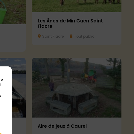
Les Ânes de Min Guen Saint
Fiacre
Saint Fiacre
Tout public
ue
t
e
u
Aire de jeux à Caurel
es