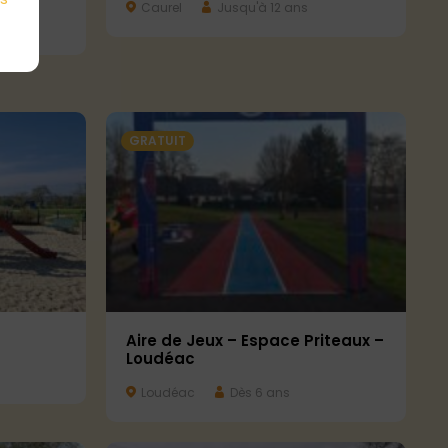
Caurel
Jusqu'à 12 ans
GRATUIT
Aire de Jeux – Espace Priteaux –
Loudéac
Loudéac
Dès 6 ans