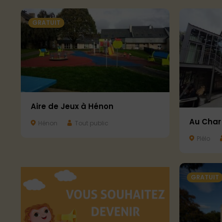
GRATUIT
Aire de Jeux à Hénon
Au Char
Hénon
Tout public
Plélo
GRATUIT