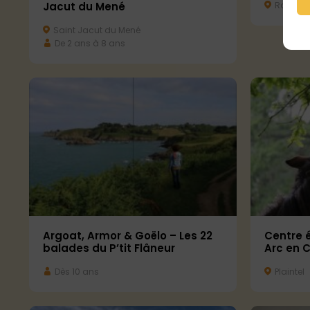
Jacut du Mené
Rostren
Saint Jacut du Mené
De 2 ans à 8 ans
Centre 
Argoat, Armor & Goëlo – Les 22
Arc en C
balades du P’tit Flâneur
Plaintel
Dès 10 ans