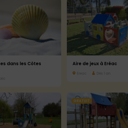
ges dans les Côtes
Aire de jeux à Eréac
Ereac
Dès 1 an
lic
GRATUIT