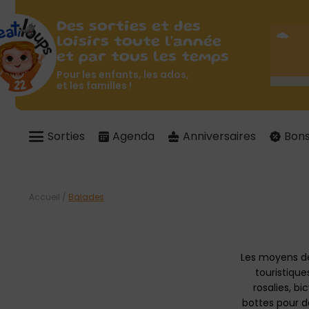
Des sorties et des
loisirs toute l'année
et par tous les temps
Pour les enfants, les ados,
et les familles !
Sorties
Agenda
Anniversaires
Bons
Accueil
/
Balades
Les moyens de 
touristique
rosalies, b
bottes pour déc