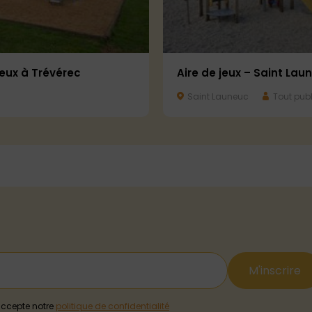
jeux à Trévérec
Aire de jeux – Saint Lau
Saint Launeuc
Tout publ
M'inscrire
j'accepte notre
politique de confidentialité