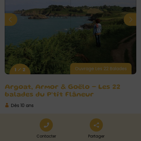
Ouvrage Les 22 Balades
1 / 2
Argoat, Armor & Goëlo – Les 22
balades du P’tit Flâneur
Dès 10 ans
Contacter
Partager