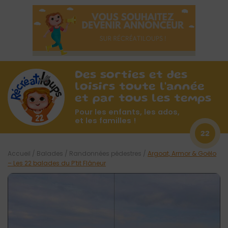
Des sorties et des
loisirs toute l'année
et par tous les temps
Pour les enfants, les ados,
et les familles !
22
Accueil
/
Balades
/
Randonnées pédestres
/
Argoat, Armor & Goëlo
– Les 22 balades du P’tit Flâneur