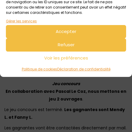
de navigation ou les ID uniques sur ce site. Le fait de ne pas
consentir ou de retirer son consentement peut avoir un effet négatif
sur certaines caractéristiques et fonctions.
Gérer les services
Accepter
Refuser
Cet ouvrage est disponible en
librairie, Maisons de la
Presse et Offices de Tourisme
Voir les préférences
(14,99 € / 138 pages).
Vous pouvez aussi le commander, au même prix,
Politique de cookies
Déclaration de confidentialité
directement à cette adresse :
lecoz.pascal10@gmail.com
Jeu concours
En collaboration avec Pascal Le Coz, nous mettons en
jeu 2 ouvrages
.
Le jeu concours est terminé.
Les gagnantes sont Mendy
L. et Fanny L.
Les gagnantes vont être contactées directement par mail.