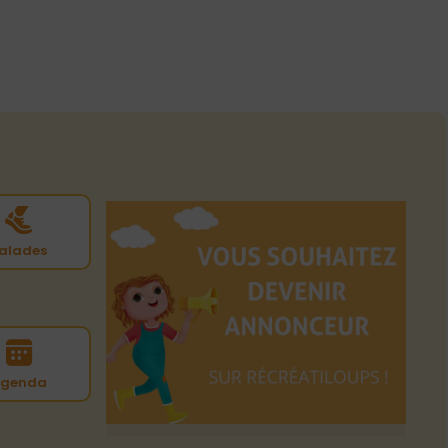
alades
genda