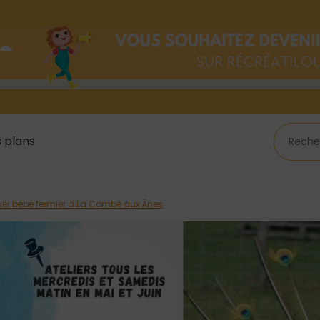
 plans
lier bébé fermier à La Combe aux Ânes