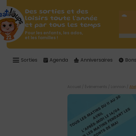
Des sorties et des
loisirs toute l'année
et par tous les temps
Pour les enfants, les ados,
et les familles !
Sorties
Agenda
Anniversaires
Bons
Accueil
/
Évènements
/
Lannion
/
Ate