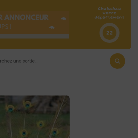
Choissisez
votre
département
22