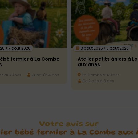
26 > 7 août 2026
3 août 2026 > 7 août 2026
bébé fermier à La Combe
Atelier petits âniers à 
s
aux ânes
e aux Ânes
Jusqu'à 4 ans
La Combe aux Ânes
De 2 ans à 8 ans
Votre avis sur
ier bébé fermier à La Combe aux