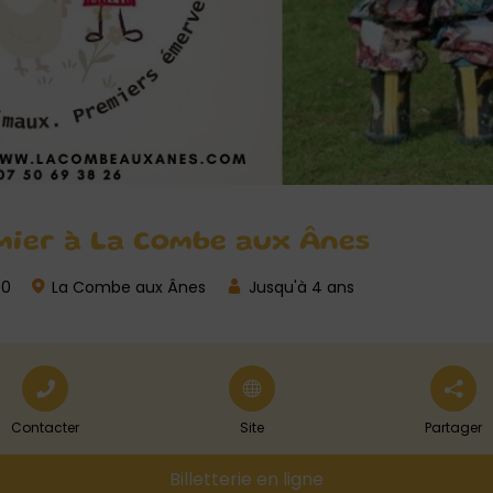
mier à La Combe aux Ânes
30
La Combe aux Ânes
Jusqu'à 4 ans
Contacter
Site
Partager
Billetterie en ligne