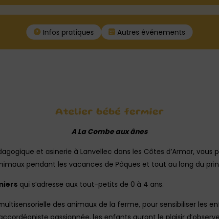
Infos pratiques
Autres événements
Atelier bébé fermier
A La Combe aux ânes
dagogique et asinerie à Lanvellec dans les Côtes d’Armor, vou
nimaux pendant les vacances de Pâques et tout au long du pri
miers
qui s’adresse aux tout-petits de 0 à 4 ans.
ultisensorielle des animaux de la ferme, pour sensibiliser les 
accordéoniste passionnée, les enfants auront le plaisir d’observ