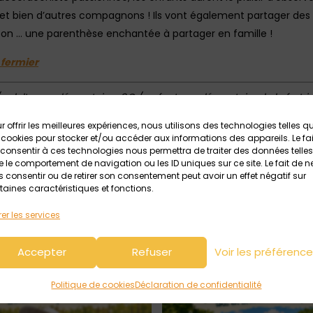
 … et bien d’autres compagnons ! Ils vont également partager 
éon … une parenthèse enchantée à partager en famille !
é fermier
/ adulte supplémentaire : 8€ / enfant supplémentaire de la fratrie
(sauf dimanches, sauf 1er mai, l’après-midi le 14 avril) + ponts 
r offrir les meilleures expériences, nous utilisons des technologies telles q
 cookies pour stocker et/ou accéder aux informations des appareils. Le fai
consentir à ces technologies nous permettra de traiter des données telles
 téléphone au 07 50 69 38 26 ou à contact@lacombeauxanes.
 le comportement de navigation ou les ID uniques sur ce site. Le fait de n
 consentir ou de retirer son consentement peut avoir un effet négatif sur
taines caractéristiques et fonctions.
Toutes les infos sur La Combe aux Ânes
er les services
Accepter
Refuser
Voir les préférenc
Politique de cookies
Déclaration de confidentialité