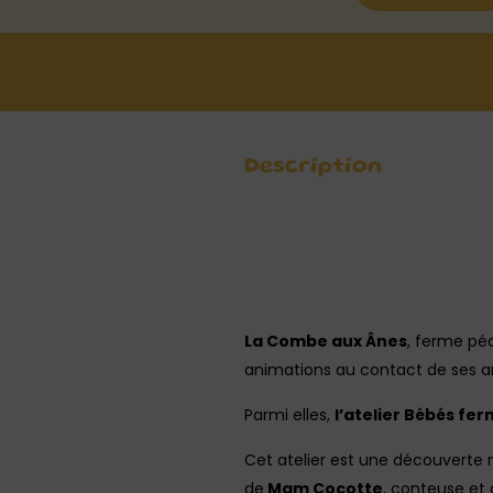
Description
La Combe aux Ânes
, ferme pé
animations au contact de ses a
Parmi elles,
l’atelier Bébés fer
Cet atelier est une découverte m
de
Mam Cocotte
, conteuse et 