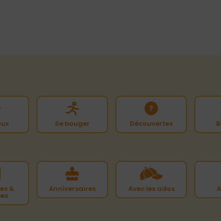
ux
Se bouger
Découvertes
B
es &
Anniversaires
Avec les ados
A
ces