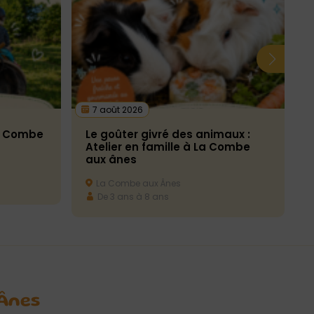
7 août 2026
La Combe
Le goûter givré des animaux :
Atelier en famille à La Combe
aux ânes
La Combe aux Ânes
De 3 ans à 8 ans
 Ânes