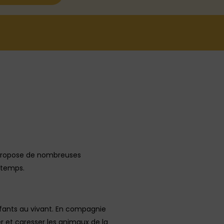
s propose de nombreuses
ntemps.
enfants au vivant. En compagnie
er et caresser les animaux de la