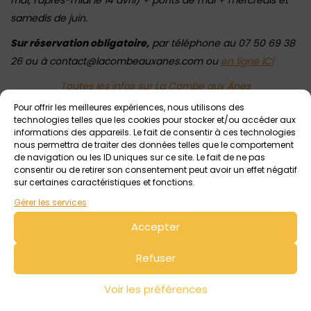
mai, l’après-midi le 14 avril) + ponts de mai + mercredis et
samedis de juin.
Sur réservation obligatoire,
par téléphone au 07 50 69 38
26 ou à contact@lacombeauxanes.com ou
en ligne ICI
Toutes les infos sur La Combe aux Ânes
Pour offrir les meilleures expériences, nous utilisons des
technologies telles que les cookies pour stocker et/ou accéder aux
informations des appareils. Le fait de consentir à ces technologies
Voir tout
Autres événements
à venir
nous permettra de traiter des données telles que le comportement
de navigation ou les ID uniques sur ce site. Le fait de ne pas
consentir ou de retirer son consentement peut avoir un effet négatif
sur certaines caractéristiques et fonctions.
Gérer les services
Accepter
Refuser
Voir les préférences
3 août 2026 > 7 août 2026