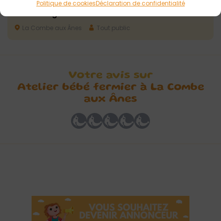
Politique de cookies
Déclaration de confidentialité
Visite de la ferme pédagogique et atelier
nourrissage des animaux
La Combe aux Ânes
Tout public
Votre avis sur
Atelier bébé fermier à La Combe
aux Ânes