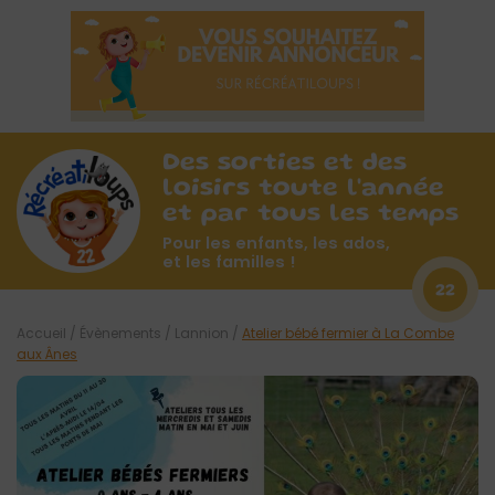
Des sorties et des
loisirs toute l'année
et par tous les temps
Pour les enfants, les ados,
et les familles !
22
Accueil
/
Évènements
/
Lannion
/
Atelier bébé fermier à La Combe
aux Ânes