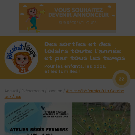
Des sorties et des
loisirs toute l'année
et par tous les temps
Pour les enfants, les ados,
et les familles !
22
Accueil
/
Évènements
/
Lannion
/
Atelier bébé fermier à La Combe
aux Ânes