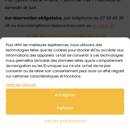
mai, l’après-midi le 14 avril) + ponts de mai + mercredis et
samedis de juin.
Sur réservation obligatoire,
par téléphone au 07 50 69 38
26 ou à contact@lacombeauxanes.com ou
en ligne ICI
Toutes les infos sur La Combe aux Ânes
Pour offrir les meilleures expériences, nous utilisons des
technologies telles que les cookies pour stocker et/ou accéder aux
informations des appareils. Le fait de consentir à ces technologies
Voir tout
Autres événements
à venir
nous permettra de traiter des données telles que le comportement
de navigation ou les ID uniques sur ce site. Le fait de ne pas
consentir ou de retirer son consentement peut avoir un effet négatif
sur certaines caractéristiques et fonctions.
Gérer les services
Accepter
Refuser
Voir les préférences
10 août 2026 > 14 août 2026