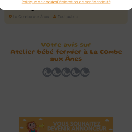
Politique de cookies
Déclaration de confidentialité
Visite de la ferme pédagogique et atelier
nourrissage des animaux
La Combe aux Ânes
Tout public
Votre avis sur
Atelier bébé fermier à La Combe
aux Ânes