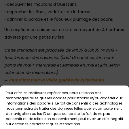
• découvrir les moutons d’Ouessant.
• approcher les ânes, vedettes de la ferme
• admirer la parade et le fabuleux plumage des paons
Une expérience unique sur un site verdoyant de 4 hectares
traversé par une petite rivière !
Cette animation est proposée de 14h30 à 16h30 (4 avril +
tous les jours des vacances (sauf dimanches, 1er mai +
ponts de mai + mercredis et samedis en mai et juin, selon
calendrier de réservations)
⇒
Plus d’infos sur la visite guidée de la ferme ICI
Tarif : 6€ par enfant (moins de 12 ans) / 8€ adultes et
Pour offrir les meilleures expériences, nous utilisons des
enfants à partir de 12 ans / Gratuit pour les bébés non
technologies telles que les cookies pour stocker et/ou accéder aux
informations des appareils. Le fait de consentir à ces technologies
marcheurs / pass famille : 25€
nous permettra de traiter des données telles que le comportement
Sur inscription
au 07 50 69 38 26 ou à
de navigation ou les ID uniques sur ce site. Le fait de ne pas
consentir ou de retirer son consentement peut avoir un effet négatif
contact@lacombeauxanes.com ou
en ligne ICI
sur certaines caractéristiques et fonctions.
Prévoir une tenue adaptée (et des chaussures fermées –