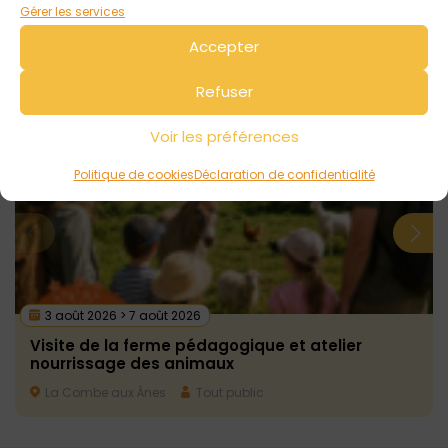
Gérer les services
obligatoire).
Accepter
Voir tout
Refuser
Autres événements
à venir
Voir les préférences
Politique de cookies
Déclaration de confidentialité
3 août 2026 > 7 août 2026
Visite de la ferme pédagogique et atelier
nourrissage des animaux
La Combe aux Ânes
Tout public