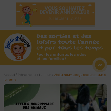
Des sorties et des
loisirs toute l'année
et par tous les temps
Pour les enfants, les ados,
et les familles !
22
Accueil
/
Évènements
/
Lannion
/
Atelier nourrissage des animaux à
la ferme