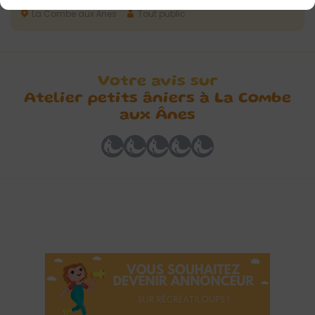
La Combe aux Ânes
Tout public
Votre avis sur
Atelier petits âniers à La Combe
aux Ânes