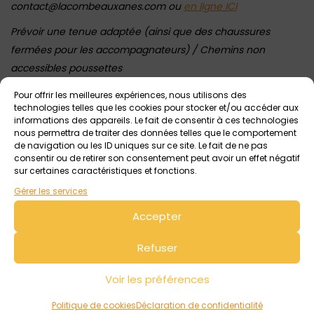
contact@lacombeauxanes.com ou
en ligne ICI
Prévoir une tenue adaptée (ainsi que des chaussures
fermées pour les accompagnateurs) / Chemins non
accessibles poussettes
Pour offrir les meilleures expériences, nous utilisons des
technologies telles que les cookies pour stocker et/ou accéder aux
Voir tout
Autres événements
à venir
informations des appareils. Le fait de consentir à ces technologies
nous permettra de traiter des données telles que le comportement
de navigation ou les ID uniques sur ce site. Le fait de ne pas
consentir ou de retirer son consentement peut avoir un effet négatif
sur certaines caractéristiques et fonctions.
Gérer les services
Accepter
Refuser
10 août 2026 > 14 août 2026
Voir les préférences
Visite de la ferme pédagogique et atelier
Politique de cookies
Déclaration de confidentialité
nourrissage des animaux