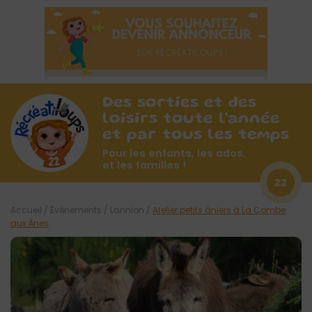
Des sorties et des
loisirs toute l'année
et par tous les temps
Pour les enfants, les ados,
et les familles !
22
Accueil
/
Évènements
/
Lannion
/
Atelier petits âniers à La Combe
aux Ânes