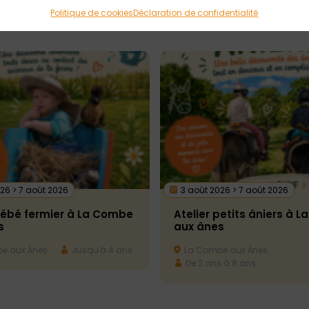
Politique de cookies
Déclaration de confidentialité
26 > 7 août 2026
3 août 2026 > 7 août 2026
bébé fermier à La Combe
Atelier petits âniers à 
s
aux ânes
e aux Ânes
Jusqu'à 4 ans
La Combe aux Ânes
De 2 ans à 8 ans