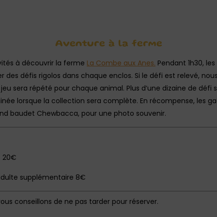
Aventure à la ferme
vités à découvrir la ferme
La Combe aux Anes.
Pendant 1h30, les 
 des défis rigolos dans chaque enclos. Si le défi est relevé, nou
e jeu sera répété pour chaque animal. Plus d’une dizaine de défi
née lorsque la collection sera complète. En récompense, les gag
rand baudet Chewbacca, pour une photo souvenir.
= 20€
adulte supplémentaire 8€
vous conseillons de ne pas tarder pour réserver.