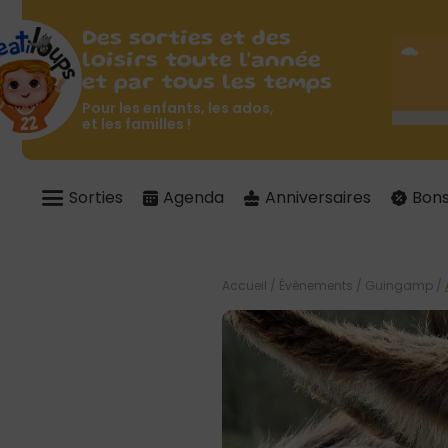
Des sorties et des
loisirs toute l'année
et par tous les temps
Pour les enfants, les ados,
et les familles !
Sorties
Agenda
Anniversaires
Bons
Accueil
/
Évènements
/
Guingamp
/