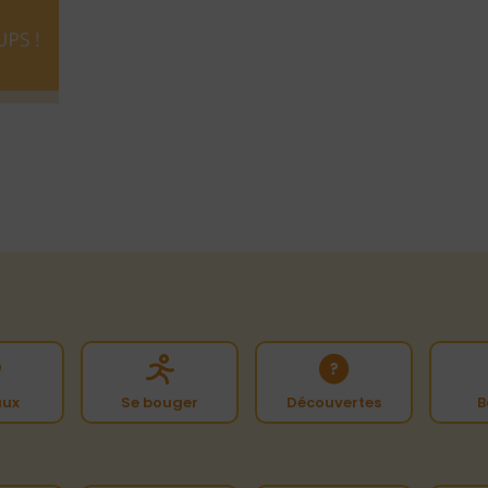
ux
Se bouger
Découvertes
B