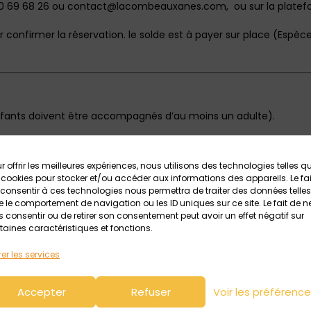
7 50 69 68 26 ou contact@lacombeauxanes.com, ou sur la plate
onfirmer la réservation. le solde est à payer sur place (Espè
:
enfants doivent être accompagnés d’au moins un adulte).
s soins, les journées non effectuées seront remboursées ou récu
 pourrait malheureusement pas être remboursé. En effet, il no
r offrir les meilleures expériences, nous utilisons des technologies telles q
 cookies pour stocker et/ou accéder aux informations des appareils. Le fai
er les frais engagés en amont.
consentir à ces technologies nous permettra de traiter des données telles
 le comportement de navigation ou les ID uniques sur ce site. Le fait de n
tage n’est pas annulé, prévoir les vêtements et chaussures adé
 consentir ou de retirer son consentement peut avoir un effet négatif sur
taines caractéristiques et fonctions.
ptibles d’être annulés s’il n’y a pas assez de participants.
er les services
ion de l’éducation nationale. Encadrement par une équipe diplô
Accepter
Refuser
Voir les préférenc