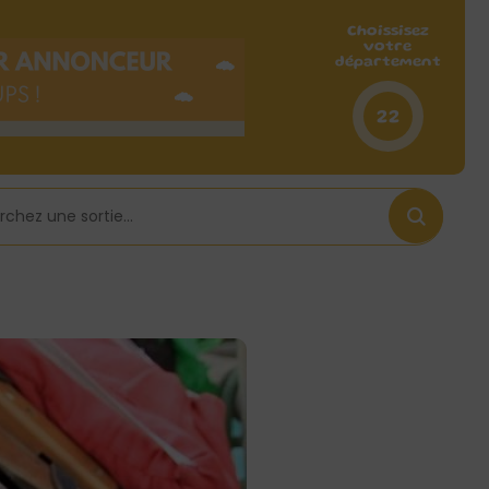
Choissisez
votre
département
22