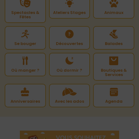
Spectacles &
Ateliers Stages
Animaux
Fêtes
Se bouger
Découvertes
Balades
Où manger ?
Où dormir ?
Boutiques &
Services
Anniversaires
Avec les ados
Agenda