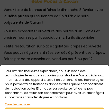
Bébé Puces à Cavan
Venez faire de bonnes affaires le dimanche 8 février avec
le
Bébé puces
qui se tiendra de 9h à 17h à la salle
polyvalente de Cavan !
Pour les exposants : ouverture des portes à 8h. Tables et
chaises fournies par l’association : 2 Tarifs disponibles.
Petite restauration sur place : galettes, crêpes et buvette !
Vous pouvez également réserver dès à présent des crêpes,
faites par notre association, vendues par 6 ou par 12 !
Inscription sur helloasso,
en ligne ICI
Pour offrir les meilleures expériences, nous utilisons des
technologies telles que les cookies pour stocker et/ou accéder aux
Evénement organisé par l’association « Be Good’N », en
informations des appareils. Le fait de consentir à ces technologies
faveur de leur participation au Trek’in Gazelles 2026 et en
nous permettra de traiter des données telles que le comportement
de navigation ou les ID uniques sur ce site. Le fait de ne pas
soutien à l’association « Le Monde de Noam. »
consentir ou de retirer son consentement peut avoir un effet négatif
sur certaines caractéristiques et fonctions.
Gérer les services