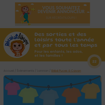
Des sorties et des
loisirs toute l'année
et par tous les temps
Pour les enfants, les ados,
et les familles !
22
Accueil
/
Évènements
/
Lannion
/
Bébé Puces à Cavan