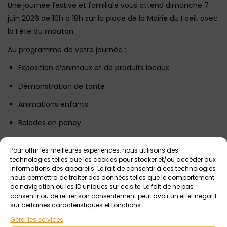
Une journée festive et familiale vous attend dimanche 7
juin 2026 de 10h à 18h sur la place de la Mairie du Foeil, avec
la Fête du mouton.
Au programme de votre journée :
Exposition d’animaux et de produits locaux
Démonstration de tonte
Animations enfants
Balades en poney
Marché de producteurs
Pour offrir les meilleures expériences, nous utilisons des
Contest de skate et initiations enfants
technologies telles que les cookies pour stocker et/ou accéder aux
informations des appareils. Le fait de consentir à ces technologies
Restauration et buvette sur place
nous permettra de traiter des données telles que le comportement
de navigation ou les ID uniques sur ce site. Le fait de ne pas
Événement organisé par MatGwé et l’EARL LE LIARD
consentir ou de retirer son consentement peut avoir un effet négatif
sur certaines caractéristiques et fonctions.
Gérer les services