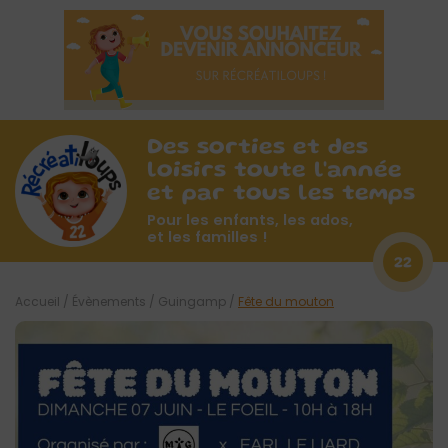
Des sorties et des
loisirs toute l'année
et par tous les temps
Pour les enfants, les ados,
et les familles !
22
Accueil
/
Évènements
/
Guingamp
/
Fête du mouton