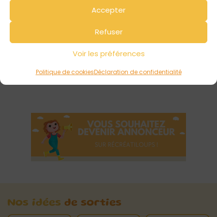
Votre avis sur
Accepter
Fête du mouton
Refuser
Voir les préférences
Politique de cookies
Déclaration de confidentialité
Nos idées
de sorties