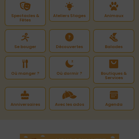
Spectacles &
Ateliers Stages
Animaux
Fêtes
Se bouger
Découvertes
Balades
Où manger ?
Où dormir ?
Boutiques &
Services
Anniversaires
Avec les ados
Agenda