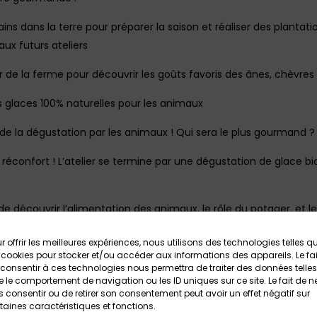
ns dans la terre pour préparer la saison et réaliser des plantati
aux futurs ateliers
r de la ferme pour découvrir les goûts favoris des ânes, chèvres e
s glaces 100% naturelles pour les animaux
on de la dégustation par les animaux ! Qui sera le plus gourman
, le réconfort ! L’atelier se termine par une dégustation de glace
 découvrir l’alimentation des animaux, le rôle du potager, et les 
Infos pratiques :
r offrir les meilleures expériences, nous utilisons des technologies telles q
 cookies pour stocker et/ou accéder aux informations des appareils. Le fai
ns)
consentir à ces technologies nous permettra de traiter des données telles
 le comportement de navigation ou les ID uniques sur ce site. Le fait de n
mai, dimanche 24 mai 2026 / 15h-16h15
 consentir ou de retirer son consentement peut avoir un effet négatif sur
taines caractéristiques et fonctions.