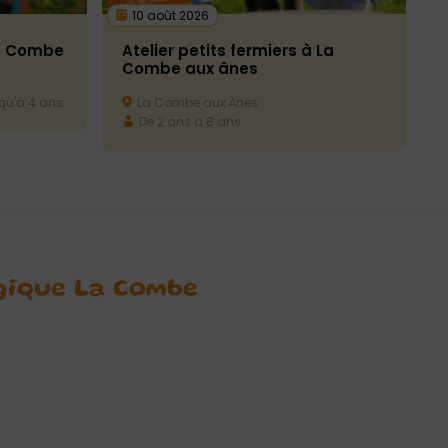
10 août 2026
La Combe
Atelier petits fermiers à La
Combe aux ânes
u'à 4 ans
La Combe aux Ânes
De 2 ans à 8 ans
gique La Combe