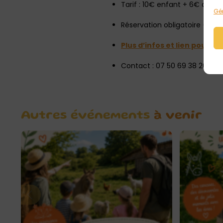
Tarif : 10€ enfant + 6€ adult
Gér
Réservation obligatoire (plac
Plus d’infos et lien pour ré
Contact : 07 50 69 38 26
Autres événements
à venir