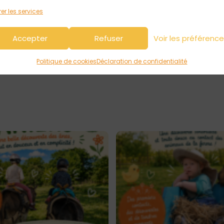
e
er les services
es limitées)
Accepter
Refuser
Voir les préférenc
server
Politique de cookies
Déclaration de confidentialité