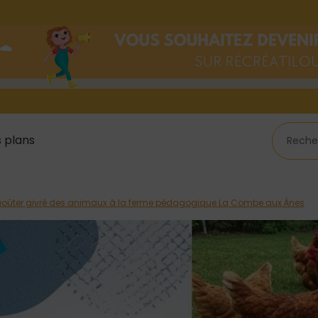
 plans
goûter givré des animaux à la ferme pédagogique La Combe aux Ânes