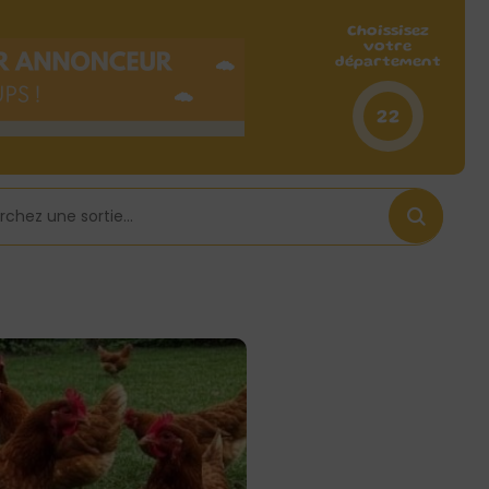
Choissisez
votre
département
22