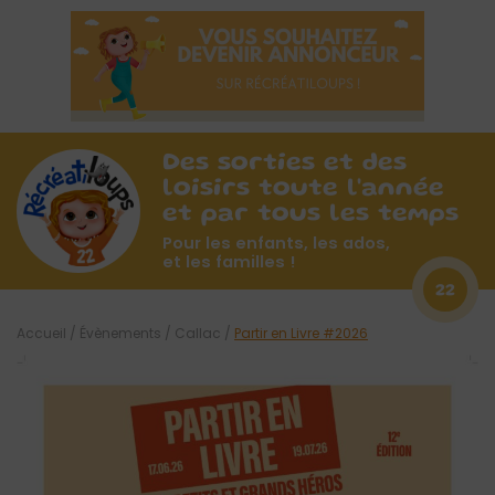
Des sorties et des
loisirs toute l'année
et par tous les temps
Pour les enfants, les ados,
et les familles !
22
Accueil
/
Évènements
/
Callac
/
Partir en Livre #2026