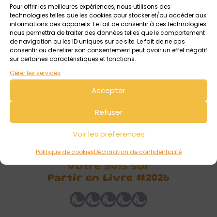
et des librairies, hors les murs, avec au programme de
Pour offrir les meilleures expériences, nous utilisons des
technologies telles que les cookies pour stocker et/ou accéder aux
superbes activités gratuites et de proximité :
informations des appareils. Le fait de consentir à ces technologies
nous permettra de traiter des données telles que le comportement
-Des ateliers et des jeux
de navigation ou les ID uniques sur ce site. Le fait de ne pas
-Des spectacles captivants
consentir ou de retirer son consentement peut avoir un effet négatif
sur certaines caractéristiques et fonctions.
-Des rencontres d’auteurs
-Etc.
Gérer les services
Accepter
Un rendez-vous parfait pour s’évader et bouquiner cet été !
Découvrez le programme près de chez vous sur la carte
Refuser
interactive ICI
Voir les préférences
Politique de cookies
Déclaration de confidentialité
Votre avis sur
Partir en Livre #2026