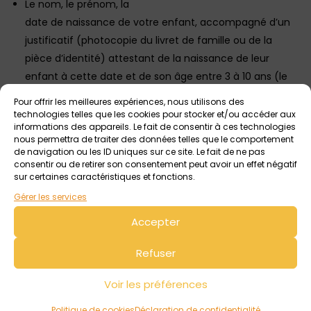
Le nom, le prénom, la
date de naissance de votre enfant, accompagné d’un
justificatif (photocopie du livret de famille ou de la
pièce d’identité) attestant de la naissance de leur
enfant à cette date et de son âge entre 3 à 10 ans (le
message contenant le justificatif sera supprimé à l’issue
Pour offrir les meilleures expériences, nous utilisons des
du jeu).
technologies telles que les cookies pour stocker et/ou accéder aux
informations des appareils. Le fait de consentir à ces technologies
Un numéro de téléphone afin de pouvoir vous contacter
nous permettra de traiter des données telles que le comportement
de navigation ou les ID uniques sur ce site. Le fait de ne pas
si votre enfant a gagné.
consentir ou de retirer son consentement peut avoir un effet négatif
sur certaines caractéristiques et fonctions.
La confirmation de votre disponibilité en famille pour la
Gérer les services
remise du Diplôme à votre enfant le samedi 4 mars à
16h30 pour la remise de la carte et la représentation qui
Accepter
suivra.
Refuser
Le nombre de personnes qui accompagneront le
gagnant.
Voir les préférences
Une autorisation écrite pour la diffusion des photos qui
Politique de cookies
Déclaration de confidentialité