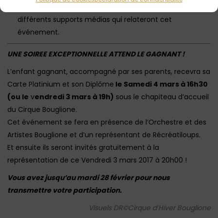
seront prises lors de la remise du Diplôme, sur les
différents supports médias qui relateront cet
événement.
UNE SOIREE EXCEPTIONNELLE ATTEND LE GAGNANT !
L’enfant gagnant, accompagné par ses parents, recevra sa
Carte Platinium et son Diplôme
le Samedi 4 mars à 16h30
(ou le
v
endredi 3 mars à 19h
)
sous le chapiteau d’accueil
du Cirque Bouglione.
Cet événement se fera en présence de l’Orchestre et des
Artistes Bouglione et d’un représentant de Récréatiloups.
Et ensuite ils seront invités gratuitement à la
représentation de ce Vendredi 3 mars 2017 à 20h00 !
Vous avez jusqu’au mardi 28 février pour nous
transmettre votre participation.
Visuels DR©Cirque d’Hiver Bouglione