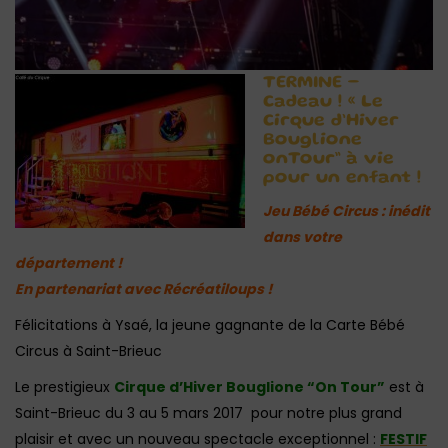
TERMINE –
Cadeau ! « Le
Cirque d’Hiver
Bouglione
onTour” à vie
pour un enfant !
Jeu Bébé Circus : inédit
dans votre
département !
En partenariat avec Récréatiloups !
Félicitations à Ysaé, la jeune gagnante de la Carte Bébé
Circus à Saint-Brieuc
Le prestigieux
Cirque d’Hiver Bouglione “On Tour”
est à
Saint-Brieuc du 3 au 5 mars 2017 pour notre plus grand
plaisir et avec un nouveau spectacle exceptionnel :
FESTIF