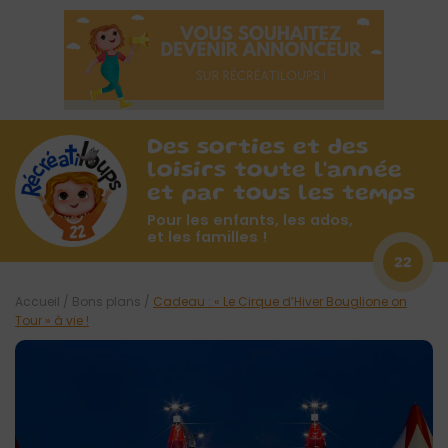
Des sorties et des
loisirs toute l'année
et par tous les temps
Pour les enfants, les ados,
et les familles !
22
Accueil
/
Bons plans
/
Cadeau : « Le Cirque d’Hiver Bouglione on
Tour » à vie !