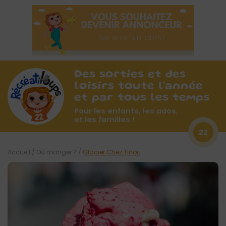
Des sorties et des
loisirs toute l'année
et par tous les temps
Pour les enfants, les ados,
et les familles !
22
Accueil
/
Où manger ?
/
Glacier Chez Tinou