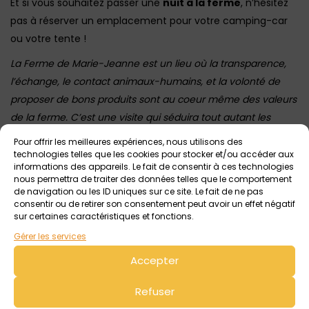
Et si vous souhaitez passer une
nuit à la ferme
, n’hésitez
pas à réserver un emplacement pour votre camping-car
ou votre tente !
La Ferme de Marie-Jeanne est un lieu où la transparence,
l’échange, le contact animaux-humains, et la volonté de
proposer de bons produits sont au coeur même des valeurs
de la ferme. C’est une visite qui séduira tout autant les
adultes que les enfants !
Pour offrir les meilleures expériences, nous utilisons des
technologies telles que les cookies pour stocker et/ou accéder aux
informations des appareils. Le fait de consentir à ces technologies
nous permettra de traiter des données telles que le comportement
Voir tout
Évènements
à venir
de navigation ou les ID uniques sur ce site. Le fait de ne pas
consentir ou de retirer son consentement peut avoir un effet négatif
sur certaines caractéristiques et fonctions.
Gérer les services
Accepter
Refuser