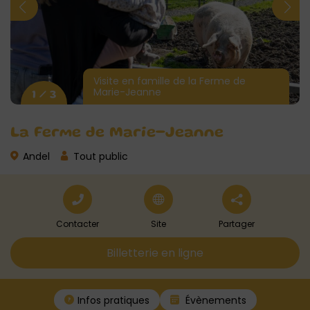
Visite en famille de la Ferme de
Marie-Jeanne
1 / 3
La Ferme de Marie-Jeanne
Andel
Tout public
Contacter
Site
Partager
Billetterie en ligne
Infos pratiques
Évènements