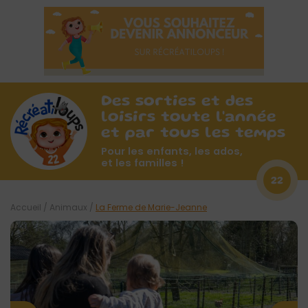
Des sorties et des
loisirs toute l'année
et par tous les temps
Pour les enfants, les ados,
et les familles !
22
Accueil
/
Animaux
/
La Ferme de Marie-Jeanne