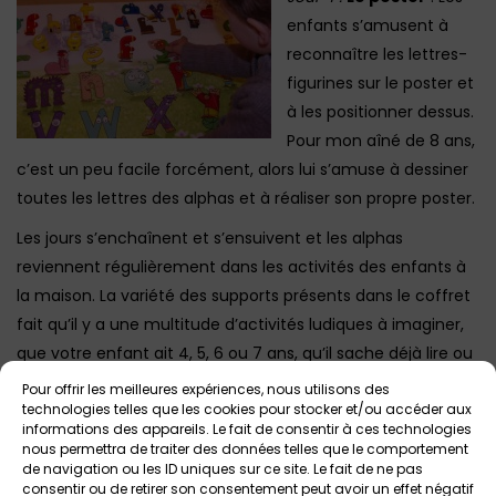
enfants s’amusent à
reconnaître les lettres-
figurines sur le poster et
à les positionner dessus.
Pour mon aîné de 8 ans,
c’est un peu facile forcément, alors lui s’amuse à dessiner
toutes les lettres des alphas et à réaliser son propre poster.
Les jours s’enchaînent et s’ensuivent et les alphas
reviennent régulièrement dans les activités des enfants à
la maison. La variété des supports présents dans le coffret
fait qu’il y a une multitude d’activités ludiques à imaginer,
que votre enfant ait 4, 5, 6 ou 7 ans, qu’il sache déjà lire ou
qu’il en soit à ses débuts.
Pour offrir les meilleures expériences, nous utilisons des
technologies telles que les cookies pour stocker et/ou accéder aux
Jouer avec les lettres, c’est en quelque sorte, donner
informations des appareils. Le fait de consentir à ces technologies
nous permettra de traiter des données telles que le comportement
l’envie aux enfants d’aller vers la lecture ou d’approfondir
de navigation ou les ID uniques sur ce site. Le fait de ne pas
leurs connaissances.
consentir ou de retirer son consentement peut avoir un effet négatif