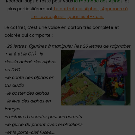
Récréatiloups a testé pour vous
la méthode des Alphas
, et
plus particulièrement
Le coffret des Alphas , Apprendre à
lire… avec plaisir !, pour les 4-7 ans.
Le coffret, c’est une valise en carton très complète et
colorée qui comporte :
-28 lettres-figurines à manipuler (les 26 lettres de l’alphabet
+ le é et le CH)
-le
dessin animé des alphas
en DVD
-le conte des alphas en
CD audio
-le poster des alphas
-le livre des alphas en
images
-l’histoire à raconter pour les parents
-le guide du parent avec explications
-et le porte-clef fusée….