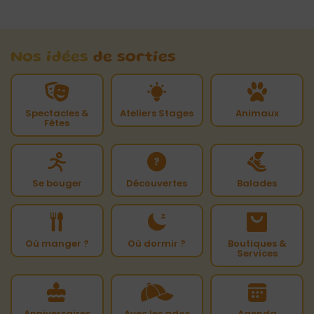
Nos idées
de sorties
Spectacles &
Ateliers Stages
Animaux
Fêtes
Se bouger
Découvertes
Balades
Où manger ?
Où dormir ?
Boutiques &
Services
Anniversaires
Avec les ados
Agenda