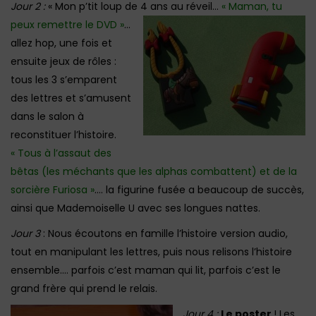
Jour 2 :
« Mon p’tit loup de 4 ans au réveil…
« Maman, tu
peux remettre le DVD »
…
allez hop, une fois et
ensuite jeux de rôles :
tous les 3 s’emparent
des lettres et s’amusent
dans le salon à
reconstituer l’histoire.
« Tous à l’assaut des
bêtas (les méchants que les alphas combattent) et de la
sorcière Furiosa »
…. la figurine fusée a beaucoup de succès,
ainsi que Mademoiselle U avec ses longues nattes.
Jour 3
: Nous écoutons en famille l’histoire version audio,
tout en manipulant les lettres, puis nous relisons l’histoire
ensemble…. parfois c’est maman qui lit, parfois c’est le
grand frère qui prend le relais.
Jour 4 :
Le poster
! Les