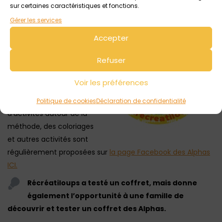
sur certaines caractéristiques et fonctions.
La méthode des Alphas est une méthode d’Olivier Dubois du
Gérer les services
Nilac et de
Claude
Huguenin.
Accepter
Le Coffret des Alphas
Refuser
est disponible à la vente
sur
le site internet des
Voir les préférences
Alphas ICI.
Et pour d’autres idées
Politique de cookies
Déclaration de confidentialité
d’activités autour de la
méthode, des coloriages
et autres activités sont
régulièrement proposées sur
la page Facebook des Alphas
ICI.
Récréatiloups a testé un coffret, mais donne
également l’opportunité à une famille de
découvrir et tester un coffret des Alphas.