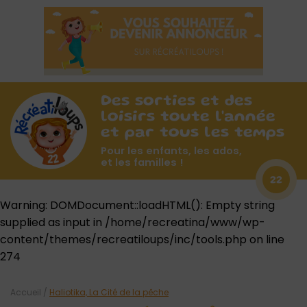
Des sorties et des
loisirs toute l'année
et par tous les temps
Pour les enfants, les ados,
et les familles !
22
Warning
: DOMDocument::loadHTML(): Empty string
supplied as input in
/home/recreatina/www/wp-
content/themes/recreatiloups/inc/tools.php
on line
274
Accueil
/
Haliotika, La Cité de la pêche