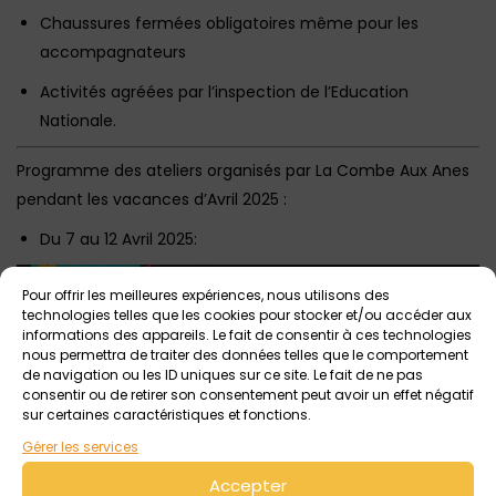
Chaussures fermées obligatoires même pour les
accompagnateurs
Activités agréées par l’inspection de l’Education
Nationale.
Programme des ateliers organisés par La Combe Aux Anes
pendant les vacances d’Avril 2025 :
Du 7 au 12 Avril 2025:
Pour offrir les meilleures expériences, nous utilisons des
technologies telles que les cookies pour stocker et/ou accéder aux
informations des appareils. Le fait de consentir à ces technologies
nous permettra de traiter des données telles que le comportement
de navigation ou les ID uniques sur ce site. Le fait de ne pas
consentir ou de retirer son consentement peut avoir un effet négatif
sur certaines caractéristiques et fonctions.
Gérer les services
Accepter