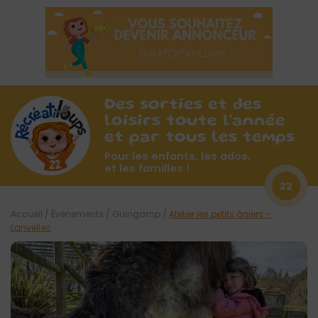
Des sorties et des
loisirs toute l'année
et par tous les temps
Pour les enfants, les ados,
et les familles !
22
Accueil
/
Évènements
/
Guingamp
/
Atelier les petits âniers –
Lanvellec