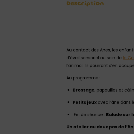
Description
Au contact des Anes, les enfant
d’éveil sensoriel au sein de
la C
l’animal. Ils pourront s’en occup
Au programme :
Brossage
, papouilles et câli
Petits jeux
avec l’âne dans l
Fin de séance :
Balade sur l
Un atelier au doux pas de l’ân