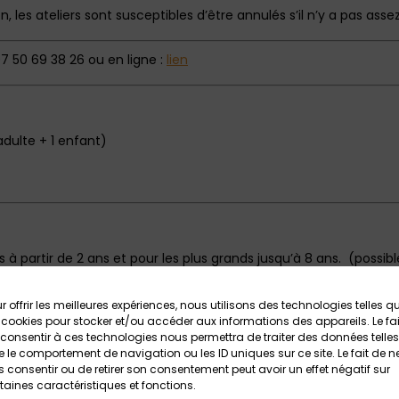
on, les ateliers sont susceptibles d’être annulés s’il n’y a pas asse
7 50 69 38 26 ou en ligne :
lien
dulte + 1 enfant)
s à partir de 2 ans et pour les plus grands jusqu’à 8 ans. (possible
r offrir les meilleures expériences, nous utilisons des technologies telles q
s : baby calèche conseillée.
 cookies pour stocker et/ou accéder aux informations des appareils. Le fai
consentir à ces technologies nous permettra de traiter des données telles
(Chemins non carrossables). Porte-bébé conseillé pour les tout
 le comportement de navigation ou les ID uniques sur ce site. Le fait de n
 consentir ou de retirer son consentement peut avoir un effet négatif sur
porter un enfant en porte-bébé pour des raisons de sécurité.
taines caractéristiques et fonctions.