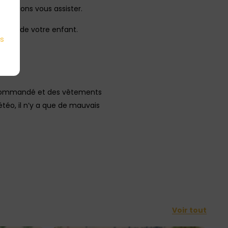
uissions vous assister.
 vélo de votre enfant.
es
recommandé et des vêtements
étéo, il n’y a que de mauvais
Voir tout