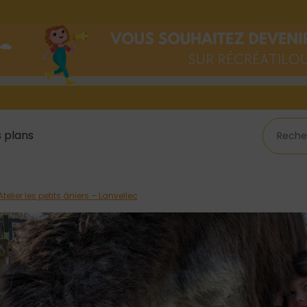
 plans
Atelier les petits âniers – Lanvellec