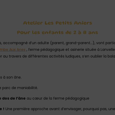
Atelier Les Petits Aniers
Pour les enfants de 2 à 8 ans
s, accompagné d’un adulte (parent, grand-parent…), vont partici
ombe Aux Anes
, ferme pédagogique et asinerie située à Lanvellec,
er au travers de différentes activités ludiques, s’en oublier la b
ns à son âne.
e parc de maniabilité.
e dos de l’âne
au cœur de la ferme pédagogique
e !
Une première approche avant d’envisager, pourquoi pas, un