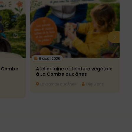
6 août 2026
La Combe
Atelier laine et teinture végétale
à La Combe aux ânes
La Combe aux Ânes
Dès 3 ans