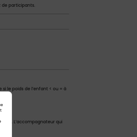
z de participants.
 si le poids de l’enfant < ou = à
ue
t
 petits. L’accompagnateur qui
e