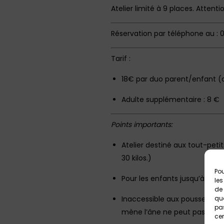
Atelier limité à 9 places. Attenti
Réservation par téléphone au : 0
Tarif :
18€ par duo parent/enfant (a
Adulte supplémentaire : 8 €
Points importants:
Atelier destiné aux tout-petit
30 kilos.)
Pou
Pour les enfants jusqu’à 2 an
les
de 
Inaccessible aux poussettes 
que
pas
mène l’âne ne peut pas trans
cer