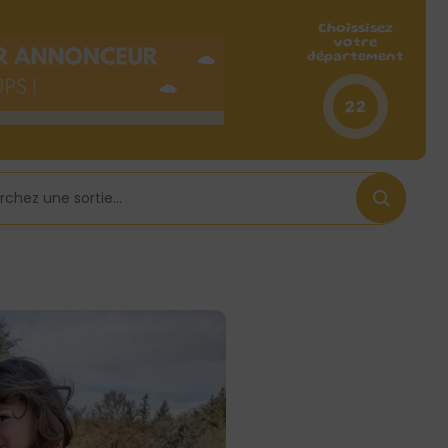
Choissisez
votre
département
22