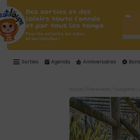
Des sorties et des
loisirs toute l'année
et par tous les temps
Pour les enfants, les ados,
et les familles !
Sorties
Agenda
Anniversaires
Bons
Accueil
/
Évènements
/
Guingamp
/